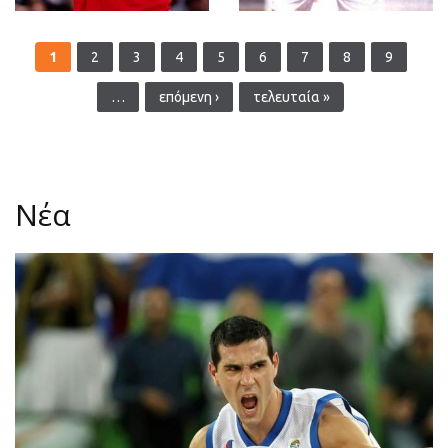
Σελίδες
1
2
3
4
5
6
7
8
9
…
επόμενη ›
τελευταία »
Νέα