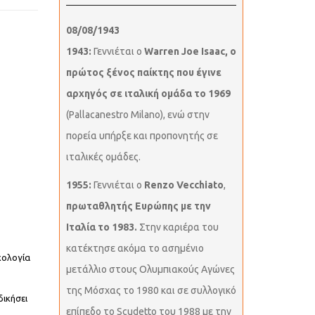
08/08/1943
1943:
Γεννιέται ο
Warren Joe Isaac, ο
πρώτος ξένος παίκτης που έγινε
αρχηγός σε ιταλική ομάδα το 1969
(Pallacanestro Milano), ενώ στην
πορεία υπήρξε και προπονητής σε
ιταλικές ομάδες.
1955:
Γεννιέται ο
Renzo Vecchiato
,
πρωταθλητής Ευρώπης με την
Ιταλία το 1983.
Στην καριέρα του
κατέκτησε ακόμα το ασημένιο
χολογία
μετάλλιο στους Ολυμπιακούς Αγώνες
της Μόσχας το 1980 και σε συλλογικό
δικήσει
επίπεδο το Scudetto του 1988 με την