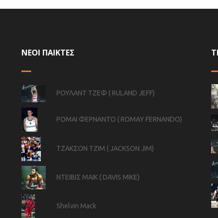
ΝΕΟΙ ΠΑΙΚΤΕΣ
Τ
ΡΟΥΛΑΝΤ ΤΖΕΦ ( RULAND JEFF)
ΡΟΜΑΙ ΦΕΡΝΑΝΤΟ ( ROMAY FERNANDO)
ΤΖΑΚΣΟΝ ΤΖΙΜ ( JACKSON JIM)
ΝΤΕΙΒΙΣ ΜΑΙΚ ( DAVIS MIKE)
Shelvin Mack