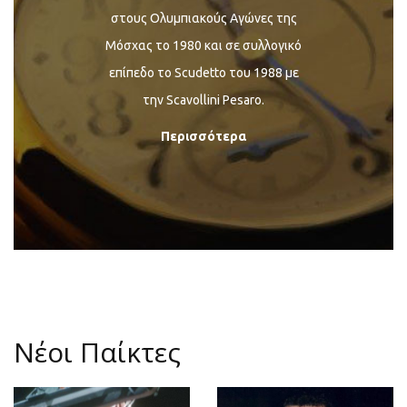
στους Ολυμπιακούς Αγώνες της
Μόσχας το 1980 και σε συλλογικό
επίπεδο το Scudetto του 1988 με
την Scavollini Pesaro.
Περισσότερα
Επίλογος Σπανούλη στο μπάσκετ
26/06/2021 -
Euroleague
/
BB
TEAM
Του Σπύρου Κόγκα
Νέοι Παίκτες
ΠΕΡΙΣΣΟΤΕΡΑ