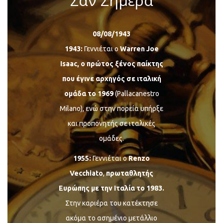
Σαν Σήμερα
08/08/1943
1943:
Γεννιέται ο
Warren Joe
Isaac, ο πρώτος ξένος παίκτης
που έγινε αρχηγός σε ιταλική
ομάδα το 1969
(Pallacanestro
Milano), ενώ στην πορεία υπήρξε
και προπονητής σε ιταλικές
ομάδες.
1955:
Γεννιέται ο
Renzo
Vecchiato
,
πρωταθλητής
Ευρώπης με την Ιταλία το 1983.
Στην καριέρα του κατέκτησε
ακόμα το ασημένιο μετάλλιο