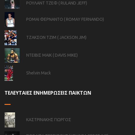
ΡΟΥΛΑΝΤ ΤΖΕΦ ( RULAND JEFF)
ΡΟΜΑΙ ΦΕΡΝΑΝΤΟ ( ROMAY FERNANDO)
ΤΖΑΚΣΟΝ ΤΖΙΜ ( JACKSON JIM)
ΝΤΕΙΒΙΣ ΜΑΙΚ ( DAVIS MIKE)
Shelvin Mack
ΤΕΛΕΥΤΑΙΕΣ ΕΝΗΜΕΡΩΣΕΙΣ ΠΑΙΚΤΩΝ
ΚΑΣΤΡΙΝΑΚΗΣ ΓΙΩΡΓΟΣ