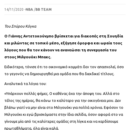
14/11/2020 -
NBA
/
BB TEAM
Του Σπύρου Κόγκα
O Γιάννης Αντετοκούνμπο βρίσκεται για διακοπές στη Σουηδία
και μιλώντας σε τοπικό μέσο, εξήγησε όμορφα και ωραία τους
λόγους που θα τον κάνουν να ανανεώσει τη συνεργασία του
στους Μιλγουόκι Μπακς.
Ειδικότερα, τόνισε ότι το οικονομικό κομμάτι δεν τον απασχολεί, όσο
το γεγονός να δημιουργηθεί μια ομάδα που θα διεκδικεί τίτλους.
Αναλυτικά τα λόγια του:
«Υπάρχουν πολλές φήμες. Ο καθένας έχει την άποψη του. Αλλά στο
τέλος της ημέρας, θα κάνω το καλύτερο για την οικογένεια μου. Δεν
βλέπω γιατί να μην είναι στο Μιλγουόκι για πολλά χρόνια. Εφόσον το
Μιλγουόκι κι εγώ βρισκόμαστε στην ίδια σελίδα, όσον αφορά στο να
γίνουμε μία από τις καλύτερες ομάδες στη λίγκα και να κερδίσουμε
πρωταθλήματα, όλα είναι καλά.