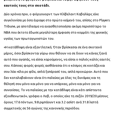
εαυτούς τους στο σκοτάδι.
Δύο χρόνια πριν, ο φόργουορντ των Κλίβελαντ Καβαλίερς είχε
συγκλονίσει με όσα έγραψε στο πρώτο κείμενό του, επίσης στο Players
Tribune, με αποτέλεσμα να ευαισθητοποιήσει ακόμη περισσότερο το
ΝΒΑ που έκτοτε έδωσε μεγαλύτερη έμφαση στο κομμάτι της ψυχικής
υγείας των πρωταγωνιστών του.
«Η κατάθλιψη είναι εξαντλητική. Όταν βρίσκεσαι σε ένα σκοτεινό
μέρος, όσοι βρίσκονται γύρω σου θέλουν να σε δουν να κάνεις ξανά
αυτό που αγαπάς, να είσαι χαρούμενος, να είσαι ο παλιός καλός εαυτός
σου. Κάποιες φορές φορές αισθάνεσαι ότι ο κόσμος σε κοιτάζει και
σου λέει «έλα ρε φίλε, απλά ξεπέρασέ του, απλά προχώρα». Αυτό που
δεν καταλαβαίνουν είναι ότι παλεύεις με όλες τις δυνάμεις και τη
θέλησή σου μόνο και μόνο για να υπάρχεις, μόνο και μόνο για να
συνεχίσεις. Το να παλεύεις με την κατάθλιψη είναι κάτι απίστευτα
εξουθενωτικό», γράφει ο Λοβ, ο οποίος είχε τη
σεζόν 2019/20 μέσους
όρους
17.6 πόντων, 9.8 ριμπάουντ και 3.2 ασίστ ανά 31.8 λεπτά
συμμετοχής σε 56 αγώνες της κανονικής περιόδου.