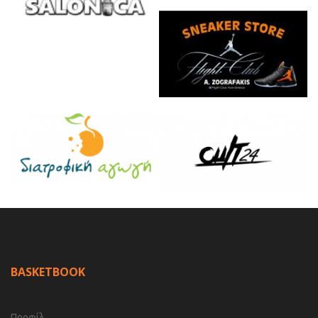
BASKETBOOK
Προφίλ