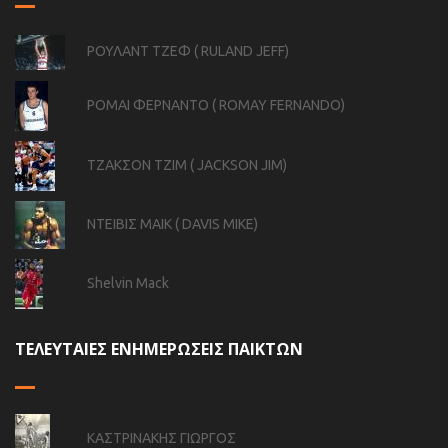
ΡΟΥΛΑΝΤ ΤΖΕΦ ( RULAND JEFF)
ΡΟΜΑΙ ΦΕΡΝΑΝΤΟ ( ROMAY FERNANDO)
ΤΖΑΚΣΟΝ ΤΖΙΜ ( JACKSON JIM)
ΝΤΕΙΒΙΣ ΜΑΙΚ ( DAVIS MIKE)
Shelvin Mack
ΤΕΛΕΥΤΑΙΕΣ ΕΝΗΜΕΡΩΣΕΙΣ ΠΑΙΚΤΩΝ
ΚΑΣΤΡΙΝΑΚΗΣ ΓΙΩΡΓΟΣ