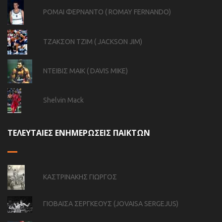
ΡΟΜΑΙ ΦΕΡΝΑΝΤΟ ( ROMAY FERNANDO)
ΤΖΑΚΣΟΝ ΤΖΙΜ ( JACKSON JIM)
ΝΤΕΙΒΙΣ ΜΑΙΚ ( DAVIS MIKE)
Shelvin Mack
ΤΕΛΕΥΤΑΙΕΣ ΕΝΗΜΕΡΩΣΕΙΣ ΠΑΙΚΤΩΝ
ΚΑΣΤΡΙΝΑΚΗΣ ΓΙΩΡΓΟΣ
ΓΙΟΒΑΙΣΑ ΣΕΡΓΚΕΟΥΣ (JOVAISA SERGEJUS)