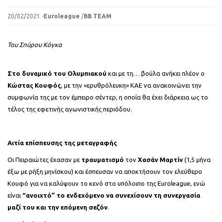
20/02/2021 -
Euroleague
/
BB TEAM
Του Σπύρου Κόγκα
Στο δυναμικό του Ολυμπιακού
και με τη… βούλα ανήκει πλέον ο
Κώστας Κουφός
, με την «ερυθρόλευκη» ΚΑΕ να ανακοινώνει την
συμφωνία της με τον έμπειρο σέντερ, η οποία θα έχει διάρκεια ως το
τέλος της εφετινής αγωνιστικής περιόδου.
Αιτία επίσπευσης της μεταγραφής
Οι Πειραιώτες έχασαν με
τραυματισμό
τον
Χασάν Μαρτίν
(1,5 μήνα
έξω με ρήξη μηνίσκου) και έσπευσαν να αποκτήσουν τον ελεύθερο
Κουφό για να καλύψουν το κενό στο υπόλοιπο της Euroleague, ενώ
είναι
“ανοιχτό” το ενδεχόμενο να συνεχίσουν τη συνεργασία
μαζί του και την επόμενη σεζόν
.