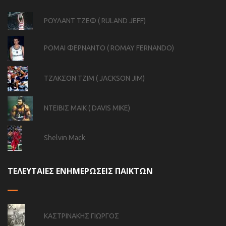
ΡΟΥΛΑΝΤ ΤΖΕΦ ( RULAND JEFF)
ΡΟΜΑΙ ΦΕΡΝΑΝΤΟ ( ROMAY FERNANDO)
ΤΖΑΚΣΟΝ ΤΖΙΜ ( JACKSON JIM)
ΝΤΕΙΒΙΣ ΜΑΙΚ ( DAVIS MIKE)
Shelvin Mack
ΤΕΛΕΥΤΑΙΕΣ ΕΝΗΜΕΡΩΣΕΙΣ ΠΑΙΚΤΩΝ
ΚΑΣΤΡΙΝΑΚΗΣ ΓΙΩΡΓΟΣ