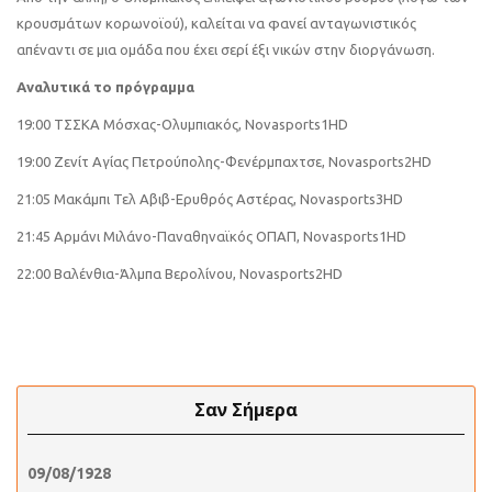
κρουσμάτων κορωνοϊού), καλείται να φανεί ανταγωνιστικός
απέναντι σε μια ομάδα που έχει σερί έξι νικών στην διοργάνωση.
Αναλυτικά το πρόγραμμα
19:00 ΤΣΣΚΑ Μόσχας-Ολυμπιακός, Novasports1ΗD
19:00 Ζενίτ Αγίας Πετρούπολης-Φενέρμπαχτσε, Novasports2HD
21:05 Μακάμπι Τελ Αβιβ-Ερυθρός Αστέρας, Novasports3HD
21:45 Αρμάνι Μιλάνο-Παναθηναϊκός ΟΠΑΠ, Novasports1HD
22:00 Βαλένθια-Άλμπα Βερολίνου, Novasports2HD
Σαν Σήμερα
09/08/1928