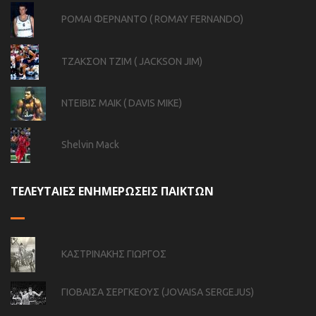
ΡΟΜΑΙ ΦΕΡΝΑΝΤΟ ( ROMAY FERNANDO)
ΤΖΑΚΣΟΝ ΤΖΙΜ ( JACKSON JIM)
ΝΤΕΙΒΙΣ ΜΑΙΚ ( DAVIS MIKE)
Shelvin Mack
ΤΕΛΕΥΤΑΙΕΣ ΕΝΗΜΕΡΩΣΕΙΣ ΠΑΙΚΤΩΝ
ΚΑΣΤΡΙΝΑΚΗΣ ΓΙΩΡΓΟΣ
ΓΙΟΒΑΙΣΑ ΣΕΡΓΚΕΟΥΣ (JOVAISA SERGEJUS)