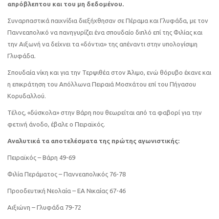
απρόβλεπτου και του μη δεδομένου.
Συναρπαστικά παιχνίδια διεξήχθησαν σε Πέραμα και Γλυφάδα, με τον
Παννεαπολικό να πανηγυρίζει ένα σπουδαίο διπλό επί της Φιλίας και
την Αιξωνή να δείχνει τα «δόντια» της απέναντι στην υπολογίσιμη
Γλυφάδα.
Σπουδαία νίκη και για την Τερψιθέα στον Άλιμο, ενώ θόρυβο έκανε και
η επικράτηση του Απόλλωνα Πειραιά Μοσχάτου επί του Πήγασου
Κορυδαλλού.
Τέλος, «δύσκολα» στην Βάρη που θεωρείται από τα φαβορί για την
φετινή άνοδο, έβαλε ο Πειραϊκός.
Αναλυτικά τα αποτελέσματα της πρώτης αγωνιστικής:
Πειραϊκός – Βάρη 49-69
Φιλία Περάματος – Παννεαπολικός 76-78
Προοδευτική Νεολαία – ΕΑ Νικαίας 67-46
Αιξιώνη – Γλυφάδα 79-72