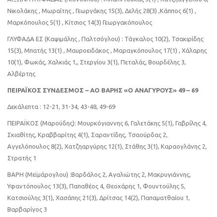
Νικολάκης , Μωραίτης , Γεωργάκης 15(3), Δελής 28(3) ,Κάππος 6(1) ,
Μαρκόπουλος 5(1) , Κίτσιος 14(3) Γεωργακόπουλος
ΓΛΥΦΑΔΑ ΕΣ (Καψιμάλης , Παλτσόγλου) : Τάγκαλος 10(2), Τσακιρίδης
15(3), Μπατής 13(1) , Μαυροειδάκος , Μαραγκόπουλος 17(1) , Χάλαρης
10(1), Φωκάς, Χαλκιάς 1,, Στεργίου 3(1), Πεταλάς, Βουρδέλης 3,
Αλβέρτης
ΠΕΙΡΑΪΚΟΣ ΣΥΝΔΕΣΜΟΣ – ΑΟ ΒΑΡΗΣ «Ο ΑΝΑΓΥΡΟΥΣ» 49 – 69
Δεκάλεπτα : 12-21, 31-34, 43-48, 49-69
ΠΕΙΡΑΪΚΟΣ (Μαρούδης): Μουρκόγιαννης 6, Γαλετάκης 5(1), Γαβρίλης 4,
Σκιαθίτης, Κραββαρίτης 4(1), Σαραντίδης, Τσαούρδας 2,
Αγγελόπουλος 8(2), Χατζηαργύρης 12(1), Στάθης 3(1), Καραογλάνης 2,
Στρατής 1
ΒΑΡΗ (Μεϊμάρογλου) :Βαρδάλος 2, Αγαλιώτης 2, Μακρυγιάννης,
Υφαντόπουλος 13(3), Παπαθέος 4, Θεοχάρης 1, Φουντούλης 5,
Κατσιούλης 3(1), Χασάπης 21(3), Δρίτσας 14(2), Παπαματθαίου 1,
Βαρβαρίγος 3