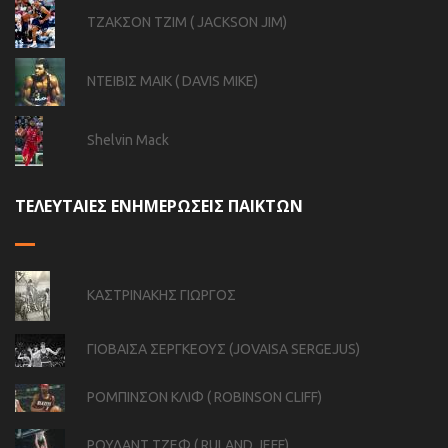
ΤΖΑΚΣΟΝ ΤΖΙΜ ( JACKSON JIM)
ΝΤΕΙΒΙΣ ΜΑΙΚ ( DAVIS MIKE)
Shelvin Mack
ΤΕΛΕΥΤΑΙΕΣ ΕΝΗΜΕΡΩΣΕΙΣ ΠΑΙΚΤΩΝ
ΚΑΣΤΡΙΝΑΚΗΣ ΓΙΩΡΓΟΣ
ΓΙΟΒΑΙΣΑ ΣΕΡΓΚΕΟΥΣ (JOVAISA SERGEJUS)
ΡΟΜΠΙΝΣΟΝ ΚΛΙΦ ( ROBINSON CLIFF)
ΡΟΥΛΑΝΤ ΤΖΕΦ ( RULAND JEFF)