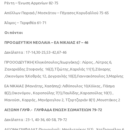
Ρέντη – Ένωση Αρμενίων 82-75
Απόλλων Πειραιά / Μοσχάτου – Πήγασος Κορυδαλλού 75-65
Άλιμος – Τερψιθέα 61-71
Οι πόντοι
ΠΡΟΟΔΕΥΤΙΚΗ ΝΕΟΛΑΙΑ – ΕΑ ΝΙΚΑΙΑΣ 67 – 46
Δεκάλεπτα : 17-14,30-25,53-42,67-46
ΠΡΟΟΟΔΕΥΤΙΚΗ( Κλιγκόπουλος,Γεωργάκης) : Λύρος , Λύτρας 6,
Ζαχαριάδης Στεφανής 16(2),Τζιώτης ,Καρελάς 11(1),Ζάχαρης
,Οικονόμου 9,Κοθράς 12, Δογρανλής 10(2),Γιαννακόπουλος 3,Μαρίνης
ΕΑ ΝΙΚΑΙΑΣ (Μανιάτης, Χασάπης): Λιθόπουλος 10,Κόϊκας , Πάσμα
8(2),Οικονόμου , Κοροπούλης 7(1),Παυλίδης ,Καρασούλας 10(1) ,
Μανούσι , Καρράς , Μηνάρογλου 2, Τζορτζοριάν 8(1) ,Μουστάκος 2
ΑΙΞΩΝΗ ΓΛΥΦ.- ΓΛΥΦΑΔΑ ΕΝΩΣΗ ΣΩΜΑΤΕΙΩΝ 79-72
Δεκάλεπτα : 23-1, 40-36, 60-58, 79-72
ΑΙΞΩΝΗ ΓΛΥΦΑΔΑΣ (Γκονουλού) : Μπαλντούκας 5(1) , Χατζηαγγέλου 6,