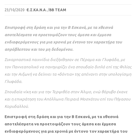
23/10/2020 -
Ε.Σ.ΚΑ.Ν.Α.
/
BB TEAM
Επιστροφή στη δράση και για την Β Εσκανά, με τα χθεσινά
αποτελέσματα να προετοιμάζουν τους άμεσα και έμμεσα
ενδιαφερόμενους για μια χρονιά με έντονο τον χαρακτήρα του
απρόβλεπτου και του μη δεδομένου.
Συναρπαστικά παιχνίδια διεξήχθησαν σε Πέραμα και Γλυφάδα, με
τον Παννεαπολικό να πανηγυρίζει ένα σπουδαίο διπλό επί της Φιλίας
και την Αιξωνή να δείχνει τα «δόντια» της απέναντι στην υπολογίσιμη
Γλυφάδα.
Σπουδαία νίκη και για την Τερψιθέα στον Άλιμο, ενώ θόρυβο έκανε
και η επικράτηση του Απόλλωνα Πειραιά Μοσχάτου επί του Πήγασου
Κορυδαλλού.
Επιστροφή στη δράση και για την Β Εσκανά, με τα χθεσινά
αποτελέσματα να προετοιμάζουν τους άμεσα και έμμεσα
ενδιαφερόμενους για μια χρονιά με έντονο τον χαρακτήρα του