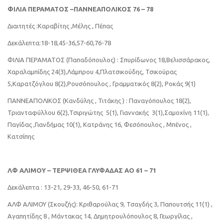
ΦΙΛΙΑ ΠΕΡΑΜΑΤΟΣ –ΠΑΝΝΕΑΠΟΛΙΚΟΣ 76 – 78
Διαιτητές :Καραβίτης ,Μέλης , Πέπας
Δεκάλεπτα:18-18,45-36,57-60,76-78
ΦΙΛΙΑ ΠΕΡΑΜΑΤΟΣ (Παπαδόπουλος) : Σπυρίδωνος 18,Βελισσάρακος,
Χαραλαμπίδης 24(3),Λάμπρου 4,Πλατσικούδης, Τσικούρας
5,Καρατζόγλου 8(2),Ρουσόπουλος , Γραμματικός 8(2), Ροκάς 9(1)
ΠΑΝΝΕΑΠΟΛΙΚΟΣ (Κανδύλης , Τιτάκης ) : Παναγόπουλος 18(2),
Τριανταφύλλου 6(2),Τσιριγώτης 5(1), Γιαννακής 3(1),Σαμοχίνη 11(1),
Παγίδας ,Γιανδήμας 10(1), Κατράνης 16, Φεσόπουλος , Μπένος ,
Κατσίπης
ΛΦ ΑΛΙΜΟY – ΤΕΡΨΙΘΕΑ ΓΛΥΦΑΔΑΣ ΑΟ 61 – 71
Δεκάλεπτα : 13-21, 29-33, 46-50, 61-71
ΑΛΦ ΑΛΙΜΟΥ (Σκουζής): Κριθαρούλας 9, Τσαγδής 3, Παπουτσής 11(1) ,
Αγαπητίδης 8 , Μάντακας 14, Δημητρουλόπουλος 8, Γεωργίλας ,