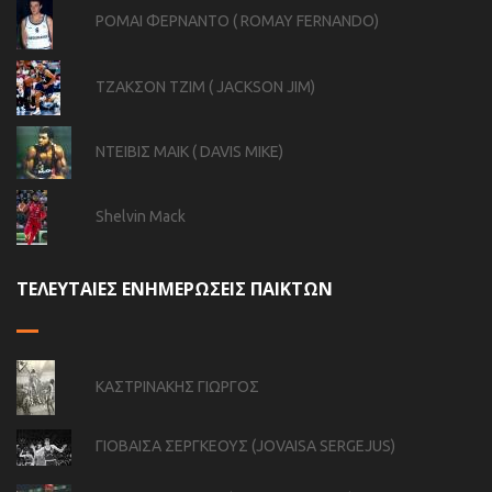
ΡΟΜΑΙ ΦΕΡΝΑΝΤΟ ( ROMAY FERNANDO)
ΤΖΑΚΣΟΝ ΤΖΙΜ ( JACKSON JIM)
ΝΤΕΙΒΙΣ ΜΑΙΚ ( DAVIS MIKE)
Shelvin Mack
ΤΕΛΕΥΤΑΙΕΣ ΕΝΗΜΕΡΩΣΕΙΣ ΠΑΙΚΤΩΝ
ΚΑΣΤΡΙΝΑΚΗΣ ΓΙΩΡΓΟΣ
ΓΙΟΒΑΙΣΑ ΣΕΡΓΚΕΟΥΣ (JOVAISA SERGEJUS)