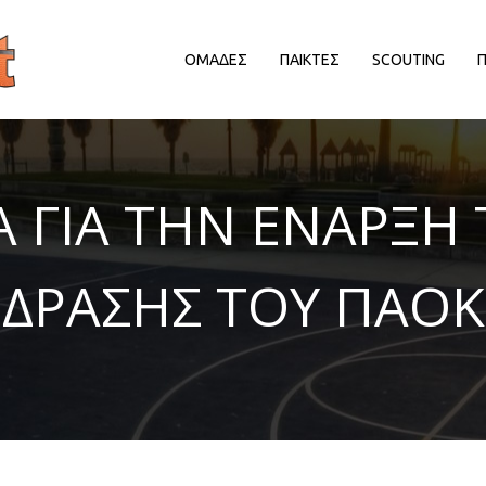
ΟΜΑΔΕΣ
ΠΑΙΚΤΕΣ
SCOUTING
ΔΙΟΡΓΑΝΩΤΡΙΕΣ ΑΡΧΕΣ
ΔΙΟΡΓΑΝΩΤΡΙΕΣ ΑΡΧΕΣ
Δ
Α ΓΙΑ ΤΗΝ ΕΝΑΡΞΗ 
EΥΡΩΠΑΙΚΕΣ ΔΙΟΡΓΑΝΩΣΕΙΣ
EΥΡΩΠΑΙΚΕΣ ΔΙΟΡΓΑΝΩΣΕΙΣ
HALL OF FAME
HALL OF FAME
ΔΡΑΣΗΣ ΤΟΥ ΠΑΟΚ
ΑΠΟΨΕΙΣ
ΑΠΟΨΕΙΣ
ΕΛΛΗΝΙΚΑ ΠΡΩΤΑΘΛΗΜΑΤΑ
ΕΛΛΗΝΙΚΑ ΠΡΩΤΑΘΛΗΜΑΤΑ
ΕΡΑΣΙΤΕΧΝΙΚΑ
ΕΡΑΣΙΤΕΧΝΙΚΑ
ΚΥΠΡΟΣ
ΚΥΠΡΟΣ
ΝΒΑ/ΚΟΣΜΟΣ
ΝΒΑ/ΚΟΣΜΟΣ
ΠΑΡΑΓΟΝΤΕΣ/ΛΟΙΠΟΙ
ΠΑΡΑΓΟΝΤΕΣ/ΛΟΙΠΟΙ