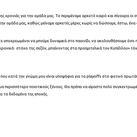
ης χρονιάς για την ομάδα μας. Το περιμέναμε αρκετό καιρό και σίγουρα οι σ
ην ομάδα μας, καθώς μείναμε αρκετές μέρες χωρίς να δώσουμε, έστω, ένα 
στε υποχρεωμένοι να μπούμε δυναμικά στο παιχνίδι, να ακολουθήσουμε όσο π
ρονικά- στόχο της σεζόν, μπαίνοντας στα προημιτελικά του Κυπέλλου» τόν
δα που κατά την γνώμη μου είναι υποψήφια για τα playoffs στο φετινό πρωτ
κόμα περισσότερο ποιοτικούς ξένους. Θα πρέπει να είμαστε πολύ συγκεντρωμέ
α τα δεδομένα της εποχής.