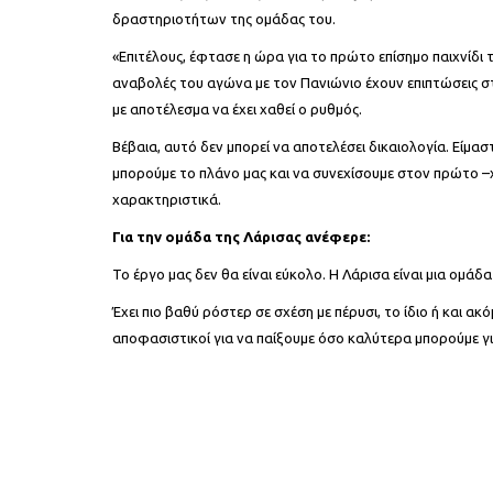
δραστηριοτήτων της ομάδας του.
«Επιτέλους, έφτασε η ώρα για το πρώτο επίσημο παιχνίδι τ
αναβολές του αγώνα με τον Πανιώνιο έχουν επιπτώσεις στ
με αποτέλεσμα να έχει χαθεί ο ρυθμός.
Βέβαια, αυτό δεν μπορεί να αποτελέσει δικαιολογία. Είμα
μπορούμε το πλάνο μας και να συνεχίσουμε στον πρώτο –χ
χαρακτηριστικά.
Για την ομάδα της Λάρισας ανέφερε:
Το έργο μας δεν θα είναι εύκολο. Η Λάρισα είναι μια ομά
Έχει πιο βαθύ ρόστερ σε σχέση με πέρυσι, το ίδιο ή και α
αποφασιστικοί για να παίξουμε όσο καλύτερα μπορούμε γι