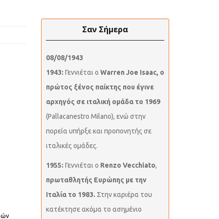
Σαν Σήμερα
08/08/1943
1943:
Γεννιέται ο
Warren Joe Isaac, ο
πρώτος ξένος παίκτης που έγινε
αρχηγός σε ιταλική ομάδα το 1969
(Pallacanestro Milano), ενώ στην
πορεία υπήρξε και προπονητής σε
ιταλικές ομάδες.
1955:
Γεννιέται ο
Renzo Vecchiato
,
πρωταθλητής Ευρώπης με την
Ιταλία το 1983.
Στην καριέρα του
κατέκτησε ακόμα το ασημένιο
κών