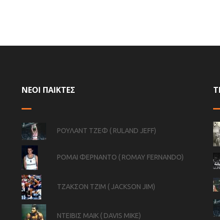
ΝΕΟΙ ΠΑΙΚΤΕΣ
Τ
ΡΟΥΛΑΝΤ ΤΖΕΦ ( RULAND JEFF)
ΡΟΜΑΙ ΦΕΡΝΑΝΤΟ ( ROMAY FERNANDO)
ΤΖΑΚΣΟΝ ΤΖΙΜ ( JACKSON JIM)
ΝΤΕΙΒΙΣ ΜΑΙΚ ( DAVIS MIKE)