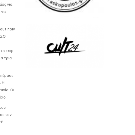
ίας για
 να
ουτ πριν
α.Ο
το ταιμ
τα τρία
 πέρασε
. Η
υχία. Οι
όχο.
του
ισε τον
κέ