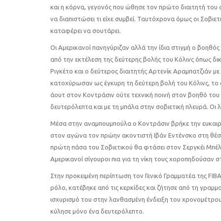
και η κόρνα, γεγονός που ώθησε τον πρώτο διαιτητή του 
να διαπιστώσει τι είχε συμβεί. Ταυτόχρονα όμως οι Σοβι
καταφέρει να σουτάρει.
Οι Αμερικανοί πανηγύριζαν αλλά την ίδια στιγμή ο βοηθός
από την εκτέλεση της δεύτερης βολής του Κόλινς όπως δι
Ριγκέτο και ο δεύτερος διαιτητής Αρτενίκ Αραμπατζιάν 
κατοχύρωσαν ως έγκυρη τη δεύτερη βολή του Κόλινς, το
άουτ στον Κοντράσιν ούτε τεχνική ποινή στον βοηθό του 
δευτερόλεπτα και με τη μπάλα στην σοβιετική πλευρά. Οι 
Μέσα στην αναμπουμπούλα ο Κοντράσιν βρήκε την ευκαιρία
στον αγώνα τον πρώην ακοντιστή Ιβάν Εντένσκο στη θέ
πρώτη πάσα του Σοβιετικού θα φτάσει στον Σεργκέι Μπέλο
Αμερικανοί σίγουροι πια για τη νίκη τους χοροπηδούσαν 
Στην προκειμένη περίπτωση τον Γενικό Γραμματέα της FIB
ρόλο, κατέβηκε από τις κερκίδες και ζήτησε από τη γραμ
ισχυρισμό του στην λανθασμένη ένδειξη του χρονομέτρου π
κύλησε μόνο ένα δευτερόλεπτο.