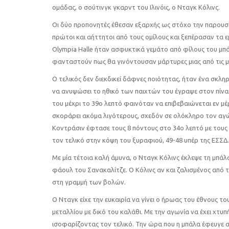
ομάδας, ο σούτινγκ γκαρντ του Ιλινόις, ο Νταγκ Κόλινς.
Οι δύο προπονητές έθεσαν εξαρχής ως στόχο την παρουσί
πρώτοι και αήττητοι από τους ομίλους και ξεπέρασαν τα ε
Olympia Halle ήταν ασφυκτικά γεμάτο από φίλους του μπ
φανταστούν πως θα γινόντουσαν μάρτυρες μιας από τις μ
Ο τελικός δεν διεκδικεί δάφνες ποιότητας, ήταν ένα σκλη
να ανυψώσει το ηθικό των παιχτών του έγραψε στον πίνακ
του μέχρι το 39ο λεπτό φαινόταν να επιβεβαιώνεται εν μέρε
σκοράρει ακόμα λιγότερους, σχεδόν σε ολόκληρο τον αγ
Κοντράσιν έφτασε τους 8 πόντους στο 34ο λεπτό με του
τον τελικό στην κόψη του ξυραφιού, 49-48 υπέρ της ΕΣΣΔ.
Με μία τέτοια καλή άμυνα, ο Νταγκ Κόλινς έκλεψε τη μπάλα
φάουλ του Σανακαλίτζε. Ο Κόλινς αν και ζαλισμένος από 
στη γραμμή των βολών.
Ο Νταγκ είχε την ευκαιρία να γίνει ο ήρωας του έθνους τ
μεταλλίου με δικό του καλάθι. Με την αγωνία να έχει χτυ
ισοφαρίζοντας τον τελικό. Την ώρα που η μπάλα έφευγε απ