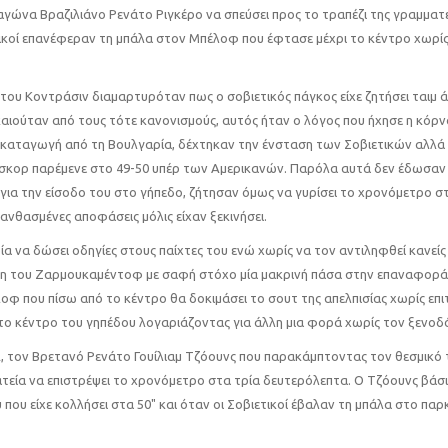
αγώνα Βραζιλιάνο Ρενάτο Ριγκέρο να σπεύσει προς το τραπέζι της γραμματε
ετικοί επανέφεραν τη μπάλα στον Μπέλοφ που έφτασε μέχρι το κέντρο χωρίς
 του Κοντράσιν διαμαρτυρόταν πως ο σοβιετικός πάγκος είχε ζητήσει ταιμ ά
καιούταν από τους τότε κανονισμούς, αυτός ήταν ο λόγος που ήχησε η κόρν
με καταγωγή από τη Βουλγαρία, δέχτηκαν την ένσταση των Σοβιετικών αλλά
 σκορ παρέμενε στο 49-50 υπέρ των Αμερικανών. Παρόλα αυτά δεν έδωσαν 
για την είσοδο του στο γήπεδο, ζήτησαν όμως να γυρίσει το χρονόμετρο σ
λανθασμένες αποφάσεις μόλις είχαν ξεκινήσει.
 να δώσει οδηγίες στους παίχτες του ενώ χωρίς να τον αντιληφθεί κανείς
ση του Ζαρμουκαμέντοφ με σαφή στόχο μία μακρινή πάσα στην επαναφορά
φ που πίσω από το κέντρο θα δοκιμάσει το σουτ της απελπισίας χωρίς επιτ
στο κέντρο του γηπέδου λογαριάζοντας για άλλη μια φορά χωρίς τον ξενοδ
A, τον Βρετανό Ρενάτο Γουίλιαμ Τζόουνς που παρακάμπτοντας τον θεσμικό 
ματεία να επιστρέψει το χρονόμετρο στα τρία δευτερόλεπτα. Ο Τζόουνς βάσ
ου είχε κολλήσει στα 50" και όταν οι Σοβιετικοί έβαλαν τη μπάλα στο παρ