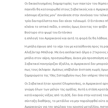
Οι δικαιολογημένες διαμαρτυρίες των παιχτών του Άϊμπα
παιχνίδι θα κατοχυρωθεί στους Σοβιετικούς και ο Αμερικ
χάσουμε εξαιτίας μου" συναίνεσε στην συνέχεια του τελι
τρία δευτερόλεπτα που δεν είχαν τελειωμό. Ο Εντένσκο π
κλείνει το οπτικό πεδίο, ο οποίος όμως έχοντας τον φόβο
Βούτυρο στο ψωμί του Εντένσκο
η επιλογή του Αμερικανού και αυτή τη φορά δε θα λάθευε.
Η μπάλα έφυγε από το χέρι του με κατεύθυνση προς τη ρα
Αλεξάντερ Μπέλοφ. Με ένα εκπληκτικό άλμα ο 21χρονος σ
μπάλα στον αέρα, προσγειώθηκε, έκανε μία προσποίηση κα
Σοβιετικοί πανηγύριζαν έξαλλα, οι Αμερικανοί δεν μπορ
πως τους έκλεψαν. Αμέσως υπέβαλαν ένσταση χωρίς όμως 
ξημερώματα της 10ης Σεπτεμβρίου πως δεν υπήρχε τίποτα
Οι Σοβιετικοί ήταν χρυσοί Ολυμπιονίκες, οι Αμερικανοί
γνώμη όλων των μελών της ομάδας. Αυτή η στάση κρατάει 
κατά καιρούς νύξεις από τη ΔΟΕ, δεν έχει στην κατοχή το
σύνταξη διαθήκης, το μετάλλιο να μην παραληφθεί ούτε α
Αμερικανών για την απώλεια του χρυσού μεταλλίου, πιστε