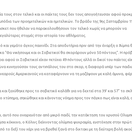
α τους στον τελικό και οι παίχτες τους δεν τους απογοήτευσαν αφού προκ
μπόδια των προημιτελικών και ημιτελικών. Το βράδυ της 9ης Σεπτεμβρίου 1
άσκετ που ήθελαν να παρακολουθήσουν τον τελικό χωρίς να μπορούν να
εγαλύτερες στιγμές στην ιστορία του αθλήματος.
ρό και γεμάτο άγχος παιχνίδι. Στα αποδυτήρια πριν από την έναρξη ο Άϊμπα
α "Θα νικήσουμε και οι Σοβιετικοί θα σκοράρουν μόνο 50 πόντους". Η πρό
ι αφού οι Σοβιετικοί είχαν πετύχει 49 πόντους αλλά οι δικοί του παίχτες εί
ώνα κυνηγούσαν τους αντιπάλους του στο σκορ, η διαφορά υπέρ των παιδι
ς νεαρούς Αμερικανούς να καταφέρνουν να τη μαζέψουν με καλή άμυνα, φέ
 και ξεχύθηκε προς το σοβιετικό καλάθι για να δεχτεί στα 39' και 57" το σκ
το χτύπημα, σηκώθηκε και κάνοντας νόημα προς τον πάγκο πως είναι καλά,
ου, αυτό που ονειρευόταν από μικρό παιδί, την κατάκτηση του χρυσού Ολυμπ
πήσει κόκκινο, ο Κόλινς δείχνοντας ολύμπια ψυχραιμία, ευστόχησε στην πρώ
ό το δεξί του χέρι για να βρεθεί ξανά στο διχτακι με τη δεύτερη βολή ακο