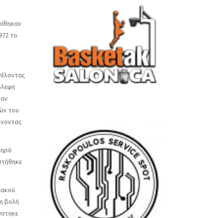
ρίθηκαν
972 το
 θέλοντας
βλεψη
χαν
ών του
ρνοντας
ληρό
 στήθηκε
ιακού
τη βολή
ύστηκε