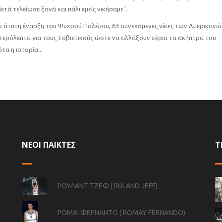
ετά τελείωσε ξανά και πάλι εμείς νικήσαμε".
ην άτυπη έναρξη του Ψυχρού Πολέμου, 63 συνεχόμενες νίκες των Αμερικανώ
υτερόλεπτα για τους Σοβιετικούς ώστε να αλλάξουν χέρια τα σκήπτρα του
τα η ιστορία...
ΝΕΟΙ ΠΑΙΚΤΕΣ
Τ
ΡΟΥΛΑΝΤ ΤΖΕΦ ( RULAND JEFF)
ΡΟΜΑΙ ΦΕΡΝΑΝΤΟ ( ROMAY FERNANDO)