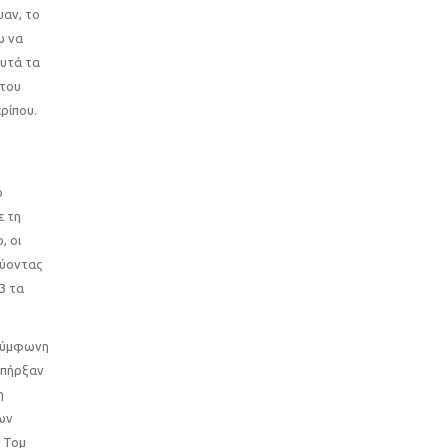
υαν, το
ω να
αυτά τα
 του
ρίπου.
ο
ε τη
, οι
εύοντας
3 τα
 σύμφωνη
υπήρξαν
η
των
ο Τομ