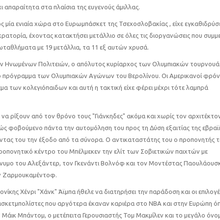
 απαραίτητα στα πλαίσια της ευγενούς άμιλλας.
 μία ενιαία χώρα στο Ευρωμπάσκετ της Τσεχοσλοβακίας , είχε εγκαθιδρύσ
ατορία, έχοντας κατακτήσει μετάλλιο σε όλες τις διοργανώσεις που συμμε
αθλήματα με 19 μετάλλια, τα 11 εξ αυτών χρυσά.
των Ηνωμένων Πολιτειών, ο απόλυτος κυρίαρχος των Ολυμπιακών τουρνουά 
το πρόγραμμα των Ολυμπιακών Αγώνων του Βερολίνου. Οι Αμερικανοί φρόν
α των κολεγιόπαιδων και αυτή η τακτική είχε φέρει μέχρι τότε λαμπρά
 να ρίξουν από τον θρόνο τους "Γιάνκηδες" ακόμα και χωρίς τον αρχιτέκτο
τώς φοβούμενο πάντα την αυτομόληση του προς τη Δύση εξαιτίας της εβραϊ
οντας του την έξοδο από τα σύνορα. Ο αντικαταστάτης του ο προπονητής τ
ροπονητικό κέντρο του Μπέλμεκεν την ελίτ των Σοβιετικών παιχτών με
νυμο του Αλεξάντερ, τον Γκενάντι Βολνόφ και τον Μοντέστας Παουλάουσκ
άν Ζαρμουκαμέντοφ.
ονίκης Χένρι "Χάνκ" Άϊμπα ήθελε να διατηρήσει την παράδοση και οι επιλογέ
πασκετμπολίστες που αργότερα έκαναν καριέρα στο ΝΒΑ και στην Ευρώπη ό
ο Μάικ Μπάντομ, ο μετέπειτα Γερουσιαστής Τομ Μακμίλεν και το μεγάλο όνο