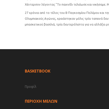
Χέντερσον λέγοντας "Το παιχνίδι τελείωσε και νικήσαμε. Μ
27 χρόνια από το τέλος του Β Παγκοσμίου Πολέμου και τ
Ολυμπιακούς Αγώνες, χρειάστηκαν μόλις τρία ταπεινά δε
μπασκετικού βασιλιά, τρία δευτερόλεπτα για να αλλάξει ρό
BASKETBOOK
Προφίλ
ΠΕΡΙΟΧΗ ΜΕΛΩΝ