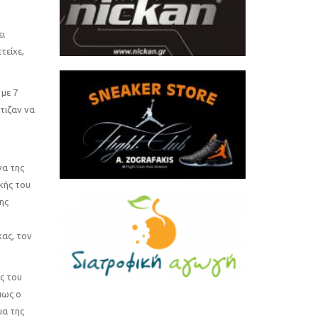
ει
τείχε,
με 7
τιζαν να
να της
κής του
ης
ας, τον
ς του
πως ο
μα της