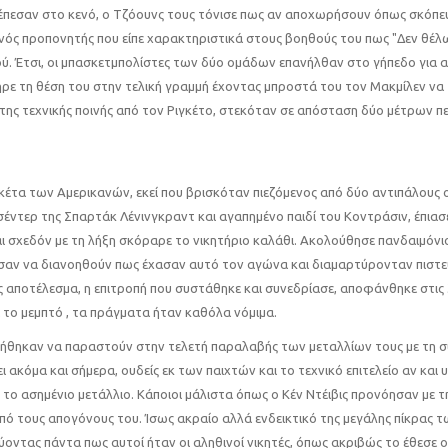
 έπεσαν στο κενό, ο Τζόουνς τους τόνισε πως αν αποχωρήσουν όπως σκόπε
ανός προπονητής που είπε χαρακτηριστικά στους βοηθούς του πως "Δεν θέλ
κού. Έτσι, οι μπασκετμπολίστες των δύο ομάδων επανήλθαν στο γήπεδο για 
ήρε τη θέση του στην τελική γραμμή έχοντας μπροστά του τον Μακμίλεν να
 της τεχνικής ποινής από τον Ριγκέτο, στεκόταν σε απόσταση δύο μέτρων πε
κέτα των Αμερικανών, εκεί που βρισκόταν πιεζόμενος από δύο αντιπάλους 
έντερ της Σπαρτάκ Λένινγκραντ και αγαπημένο παιδί του Κοντράσιν, έπιασ
ι σχεδόν με τη λήξη σκόραρε το νικητήριο καλάθι. Ακολούθησε πανδαιμόνιο
ούσαν να διανοηθούν πως έχασαν αυτό τον αγώνα και διαμαρτύρονταν πιστ
αποτέλεσμα, η επιτροπή που συστάθηκε και συνεδρίασε, αποφάνθηκε στις 
 το μεμπτό , τα πράγματα ήταν καθόλα νόμιμα.
 αρνήθηκαν να παραστούν στην τελετή παραλαβής των μεταλλίων τους με τη
ακόμα και σήμερα, ουδείς εκ των παιχτών και το τεχνικό επιτελείο αν και 
υ το ασημένιο μετάλλιο. Κάποιοι μάλιστα όπως ο Κέν Ντέιβις προνόησαν με τ
πό τους απογόνους του. Ίσως ακραίο αλλά ενδεικτικό της μεγάλης πίκρας 
ύοντας πάντα πως αυτοί ήταν οι αληθινοί νικητές, όπως ακριβώς το έθεσε 