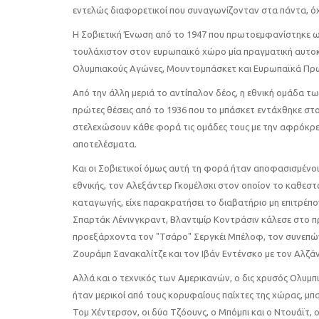
εντελώς διαφορετικοί που συναγωνίζονταν στα πάντα, όχι
Η Σοβιετική Ένωση από το 1947 που πρωτοεμφανίστηκε ως
τουλάχιστον στον ευρωπαϊκό χώρο μία πραγματική αυτοκρ
Ολυμπιακούς Αγώνες, Μουντομπάσκετ και Ευρωπαϊκά Πρωτ
Από την άλλη μεριά το αντίπαλον δέος, η εθνική ομάδα 
πρώτες θέσεις από το 1936 που το μπάσκετ εντάχθηκε σ
στελεχώσουν κάθε φορά τις ομάδες τους με την αφρόκρεμ
αποτελέσματα.
Και οι Σοβιετικοί όμως αυτή τη φορά ήταν αποφασισμένοι
εθνικής, τον Αλεξάντερ Γκομέλσκι στον οποίον το καθεσ
καταγωγής, είχε παρακρατήσει το διαβατήριο μη επιτρέπ
Σπαρτάκ Λένινγκραντ, Βλαντιμίρ Κοντράσιν κάλεσε στο π
προεξάρχοντα τον "Τσάρο" Σεργκέι Μπέλοφ, τον συνεπώ
Ζουράμπ Σανακαλίτζε και τον Ιβάν Εντένσκο με τον Αλζ
Αλλά και ο τεχνικός των Αμερικανών, ο δις χρυσός Ολυμπι
ήταν μερικοί από τους κορυφαίους παίχτες της χώρας, μ
Τομ Χέντερσον, οι δύο Τζόουνς, ο Μπόμπι και ο Ντουάϊτ, 