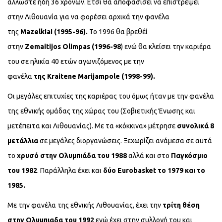
άλλωστε ήδη 36 χρονών. Ετσι θα αποφασίσει να επιστρέψει
στην Λιθουανία για να φορέσει αρχικά την φανέλα
της
Mazelkiai
(1995-96).
Το 1996 θα βρεθέί
στην
Zemaitijos
Olimpas
(1996-98
) ενώ θα κλείσει την καριέρα
του σε ηλικία 40 ετών αγωνιζόμενος με την
φανέλα
της
Kraitene
Marijampole
(1998-99).
Οι μεγάλες επιτυχίες της καριέρας του όμως ήταν με την φανέλα
της εθνικής ομάδας της χώρας του (Σοβιετικής Ένωσης και
μετέπειτα και Λιθουανίας). Με τα «κόκκινα» μέτρησε
συνολικά 8
μετάλλια
σε μεγάλες διοργανώσεις. Ξεχωρίζει ανάμεσα σε αυτά
το
χρυσό στην Ολυμπιάδα του 1988
αλλά και στο
Παγκόσμιο
του 1982
. Παράλληλα έχει και
δύο
Eurobasket
το 1979 και το
1985.
Με την φανέλα της εθνικής Λιθουανίας, έχει την
τρίτη θέση
στην Ολυμπιαδα του 1992
ενώ έχει στην συλλογή του και