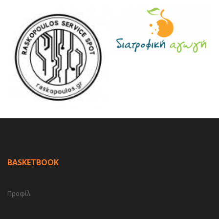
BASKETBOOK
Προφίλ