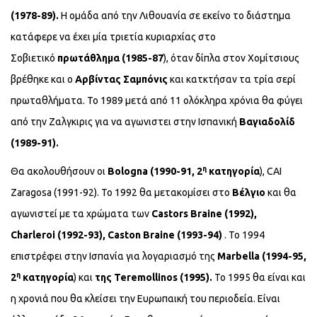
(1978-89).
Η ομάδα από την Λιθουανία σε εκείνο το διάστημα
κατάφερε να έχει μία τριετία κυριαρχίας στο
Σοβιετικό
πρωτάθλημα (1985-87
), όταν δίπλα στον Χομίτσιους
βρέθηκε και ο
Αρβίντας Σαμπόνις
και κατκτήσαν τα τρία σερί
πρωταθλήματα. Το 1989 μετά από 11 ολόκληρα χρόνια θα φύγει
από την Ζαλγκιρις για να αγωνιστει στην Ισπανική
Βαγιαδολίδ
(1989-91).
η
Θα ακολουθήσουν οι
Bologna (1990-91, 2
κατηγορία
), CAI
Zaragosa (1991-92). To 1992 θα μετακομίσει στο
Βέλγιο
και θα
αγωνιστεί με τα χρώματα των
Castors
Braine
(1992),
Charleroi
(1992-93), Caston
Braine
(1993-94)
. Το 1994
επιστρέφει στην Ισπανία για λογαριασμό της
Marbella
(1994-95,
η
2
κατηγορία
) και
της
Teremollinos
(1995).
To 1995 θα είναι και
η χρονιά που θα κλείσει την Ευρωπαική του περιοδεία. Είναι