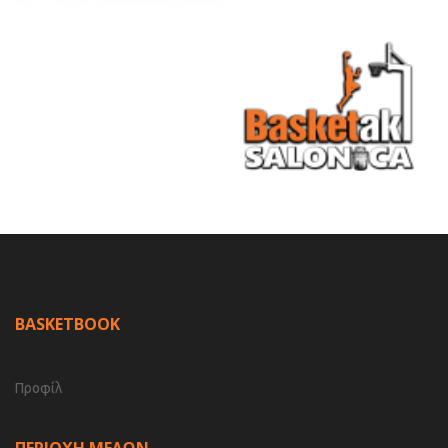
BASKETBOOK
Προφίλ