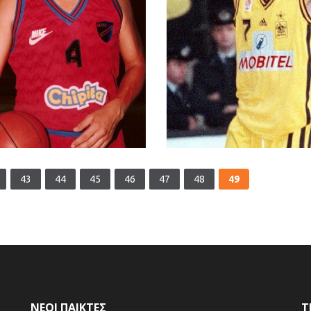
43
44
45
46
47
48
49
ΝΕΟΙ ΠΑΙΚΤΕΣ
Τ