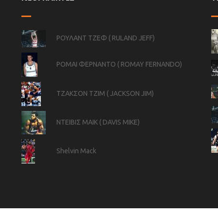
ΡΟΥΛΑΝΤ ΤΖΕΦ ( RULAND JEFF)
ΡΟΜΑΙ ΦΕΡΝΑΝΤΟ ( ROMAY FERNANDO)
ΤΖΑΚΣΟΝ ΤΖΙΜ ( JACKSON JIM)
ΝΤΕΙΒΙΣ ΜΑΙΚ ( DAVIS MIKE)
Shelvin Mack