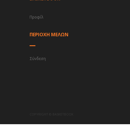
Προφίλ
ΠΕΡΙΟΧΗ ΜΕΛΩΝ
Σύνδεση
COPYRIGHT © BASKETBOOK