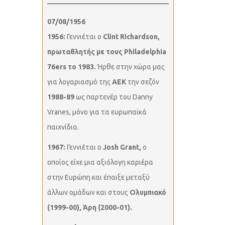
07/08/1956
1956:
Γεννιέται ο
Clint Richardson,
πρωταθλητής με τους Philadelphia
76ers το 1983.
Ήρθε στην χώρα μας
για λογαριασμό της
ΑΕΚ
την σεζόν
1988-89
ως παρτενέρ του Danny
Vranes, μόνο για τα ευρωπαϊκά
παιχνίδια.
1967:
Γεννιέται ο
Josh Grant,
ο
οποίος είχε μια αξιόλογη καριέρα
στην Ευρώπη και έπαιξε μεταξύ
άλλων ομάδων και στους
Ολυμπιακό
(1999-00), Άρη (2000-01).