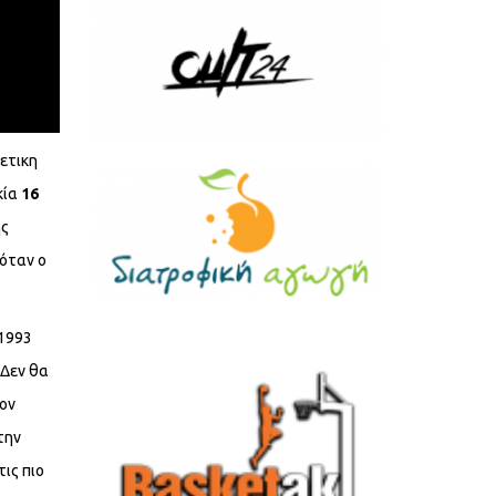
κετικη
κία
16
ης
 όταν ο
 1993
 Δεν θα
τον
την
τις πιο