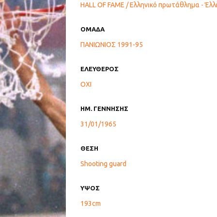
HALL OF FAME / Ελληνικό πρωτάθλημα - Έλλ
ΟΜΑΔΑ
ΠΑΝΙΩΝΙΟΣ 1991-95
ΕΛΕΥΘΕΡΟΣ
ΟΧΙ
ΗΜ. ΓΕΝΝΗΣΗΣ
31/01/1965
ΘΕΣΗ
Shooting guard
ΥΨΟΣ
193cm