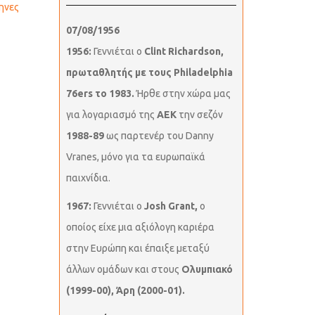
ηνες
07/08/1956
1956:
Γεννιέται ο
Clint Richardson,
πρωταθλητής με τους Philadelphia
76ers το 1983.
Ήρθε στην χώρα μας
για λογαριασμό της
ΑΕΚ
την σεζόν
1988-89
ως παρτενέρ του Danny
Vranes, μόνο για τα ευρωπαϊκά
παιχνίδια.
1967:
Γεννιέται ο
Josh Grant,
ο
οποίος είχε μια αξιόλογη καριέρα
στην Ευρώπη και έπαιξε μεταξύ
άλλων ομάδων και στους
Ολυμπιακό
(1999-00), Άρη (2000-01).