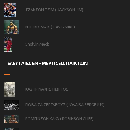
ΤΖΑΚΣΟΝ ΤΖΙΜ ( JACKSON JIM)
ΝΤΕΙΒΙΣ ΜΑΙΚ ( DAVIS MIKE)
Shelvin Mack
ΤΕΛΕΥΤΑΙΕΣ ΕΝΗΜΕΡΩΣΕΙΣ ΠΑΙΚΤΩΝ
ΚΑΣΤΡΙΝΑΚΗΣ ΓΙΩΡΓΟΣ
ΓΙΟΒΑΙΣΑ ΣΕΡΓΚΕΟΥΣ (JOVAISA SERGEJUS)
ΡΟΜΠΙΝΣΟΝ ΚΛΙΦ ( ROBINSON CLIFF)