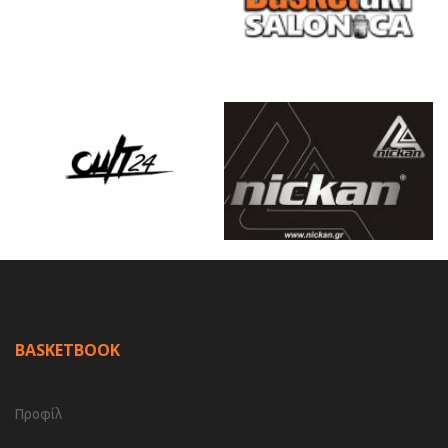
BASKETBOOK
Προφίλ