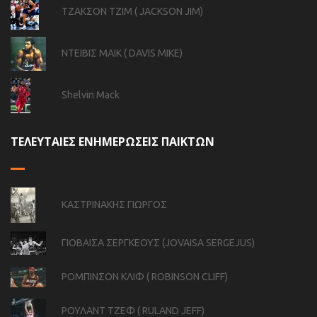
ΤΖΑΚΣΟΝ ΤΖΙΜ ( JACKSON JIM)
ΝΤΕΙΒΙΣ ΜΑΙΚ ( DAVIS MIKE)
Shelvin Mack
ΤΕΛΕΥΤΑΙΕΣ ΕΝΗΜΕΡΩΣΕΙΣ ΠΑΙΚΤΩΝ
ΚΑΣΤΡΙΝΑΚΗΣ ΓΙΩΡΓΟΣ
ΓΙΟΒΑΙΣΑ ΣΕΡΓΚΕΟΥΣ (JOVAISA SERGEJUS)
ΡΟΜΠΙΝΣΟΝ ΚΛΙΦ ( ROBINSON CLIFF)
ΡΟΥΛΑΝΤ ΤΖΕΦ ( RULAND JEFF)