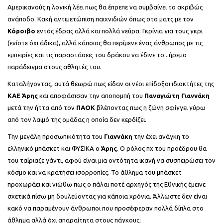
Αμερικανούς η λογική λέει πως θα έπρεπε να συμβαίνει το ακριβώς
ανάποδο. Κακή αντιμετώπιση παιχνιδιών όπως στο ματς με τον
Κόροιβο
εντός έδρας αλλά και πολλά νεύρα. Γκρίνια για τους γκρι
(ενίοτε όχι άδικα), αλλά κάποιος θα περίμενε ένας άνθρωπος με τις
εμπειρίες και τις παραστάσεις του δράκου να έδινε το...ήρεμο
παράδειγμα στους αθλητές του.
Καταλήγοντας, αυτά θεωρώ πως είδαν οι νέοι επίδοξοι ιδιοκτήτες της
ΚΑΕ Άρης
και αποφάσισαν την αποπομπή του
Παναγιώτη Γιαννάκη
μετά την ήττα από τον
ΠΑΟΚ
βλέποντας πως η ζώνη σφίγγει γύρω
από τον λαιμό της ομάδας η οποία δεν κερδίζει.
Την μεγάλη προσωπικότητα του
Γιαννάκη
την έχει ανάγκη το
ελληνικό μπάσκετ και ΦΥΣΙΚΑ ο
Άρης
. Ο ρόλος πχ του προέδρου θα
του ταίριαζε γάντι, αφού είναι μια οντότητα ικανή να συσπειρώσει τον
κόσμο και να κρατήσει ισορροπίες. Το άθλημα του μπάσκετ
προχωράει και νιώθω πως ο πάλαι ποτέ αρχηγός της Εθνικής έμεινε
σχετικά πίσω μη δουλεύοντας για κάποια χρόνια. Άλλωστε δεν είναι
κακό να παραμένουν άνθρωποι που προσέφεραν πολλά δίπλα στο
άθλημα αλλά όχι απαραίτητα στους πάγκους;