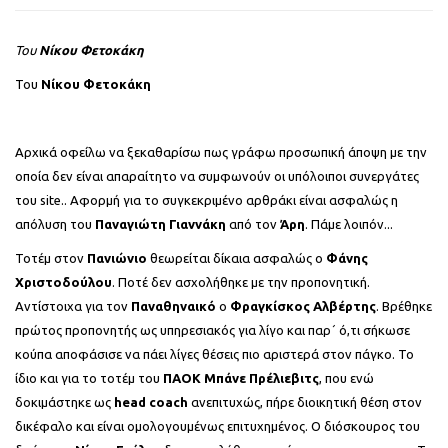
Του
Νίκου Φετοκάκη
Του
Νίκου Φετοκάκη
Αρχικά οφείλω να ξεκαθαρίσω πως γράφω προσωπική άποψη με την
οποία δεν είναι απαραίτητο να συμφωνούν οι υπόλοιποι συνεργάτες
του site.. Αφορμή για το συγκεκριμένο αρθράκι είναι ασφαλώς η
απόλυση του
Παναγιώτη Γιαννάκη
από τον
Άρη
. Πάμε λοιπόν...
Τοτέμ στον
Πανιώνιο
θεωρείται δίκαια ασφαλώς ο
Φάνης
Χριστοδούλου
. Ποτέ δεν ασχολήθηκε με την προπονητική.
Αντίστοιχα για τον
Παναθηναικό
ο
Φραγκίσκος Αλβέρτης
. Βρέθηκε
πρώτος προπονητής ως υπηρεσιακός για λίγο και παρ´ ό,τι σήκωσε
κούπα αποφάσισε να πάει λίγες θέσεις πιο αριστερά στον πάγκο. Το
ίδιο και για το τοτέμ του
ΠΑΟΚ Μπάνε Πρέλιεβιτς
, που ενώ
δοκιμάστηκε ως
head coach
ανεπιτυχώς, πήρε διοικητική θέση στον
δικέφαλο και είναι ομολογουμένως επιτυχημένος. Ο διόσκουρος του