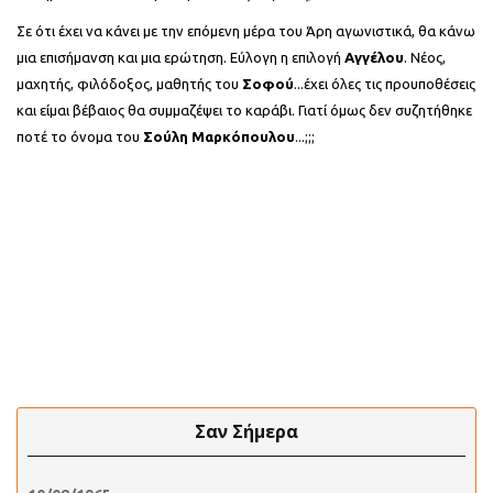
Σε ότι έχει να κάνει με την επόμενη μέρα του Άρη αγωνιστικά, θα κάνω
μια επισήμανση και μια ερώτηση. Εύλογη η επιλογή
Αγγέλου
. Νέος,
μαχητής, φιλόδοξος, μαθητής του
Σοφού
...έχει όλες τις προυποθέσεις
και είμαι βέβαιος θα συμμαζέψει το καράβι. Γιατί όμως δεν συζητήθηκε
ποτέ το όνομα του
Σούλη Μαρκόπουλου
...;;;
Σαν Σήμερα