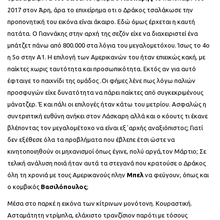
2017 στον Άρη, άρα το επιχείρημα οτι ο Δράκος τσαλάκωσε την
προπονητική του εικόνα είναι άκαιρο. Εδώ όμως έρχεται η καυτή
πατάτα. Ο Γιαννάκης στην αρχή της σεζόν είχε να διαχειριστεί ένα
μπάτζετ πάνω από 800.000 στα λόγια του μεγαλομετόχου. Ίσως το 4ο
η 5ο στην Α1. Η επιλογή των Αμερικανών του ήταν επιεικώς κακή, με
παίκτες χωρις ταυτότητα και προσωπικότητα. Εκτός αν για αυτό
έφταιγε το παιχνίδι της ομάδος .Οι φήμες λένε πως λόγω παλιών
προσφυγών είχε δυνατότητα να πάρει παίκτες από συγκεκριμένους
μάνατζερ. Έ και πάλι οι επιλογές ήταν κάτω του μετρίου. Ασφαλώς η
συντριπτική ευθύνη ανήκει στον Λάσκαρη αλλά και ο κόουτς τι έκανε
βλέποντας τον μεγαλομέτοχο να είναι εξ´αρχής αναξιόπιστος; Γιατί
δεν εξέθεσε όλα τα προβλήματα που έβλεπε έτσι ώστε να
κινητοποιηθούν οι μηχανισμοί όπως έγινε, πολύ αργά,τον Μάρτιο; Σε
τελική ανάλυση ποιά ήταν αυτά τα στεγανά που κρατούσε ο Δράκος
όλη τη χρονιά με τους Αμερικανούς πλην
Μπελ
να φεύγουν, όπως και
ο κομβικός
Βασιλόπουλος
;
Μέσα στο παρκέ η εικόνα των κίτρινων μονότονη. Κουραστική.
Ασταμάτητη ντρίμπλα, ελάχιστο τρανζίσιον παρότι με τόσους