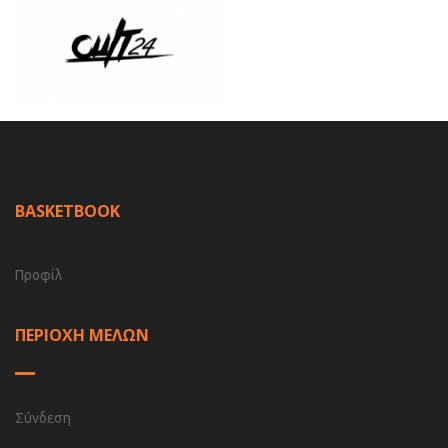
BASKETBOOK
Προφίλ
ΠΕΡΙΟΧΗ ΜΕΛΩΝ
Σύνδεση