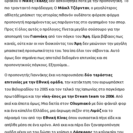
δράκου ο
Νίκος Γκάλης
δεν ασχολήθηκε ποτέ με την προπονητικη. Το
πιο τρανταχτό παράδειγμα; Ο
Μάικλ Τζόρνταν
, ο μεγαλύτερος
αθλητής μπάσκετ της ιστορίας πιθανόν ουδέποτε φόρεσε φόρμα
προπονητή παραμένοντας ως παράγοντας στο αγαπημένο του σπορ.
Προς τί όλος αυτός ο πρόλογος; Γίνεται μεγάλο σούσουρο για την
αποπομπή του
Γιαννάκη
από τον πάγκο του
Άρη
. Είμαι βέβαιος πως
κανείς, ούτε καν οι νυν διοικούντες του
Άρη
δεν μειώνουν την μεγάλη
μπασκετική προσωπικότητα του. Ίσα ίσα όλοι τον σέβονται. Αυτό
όμως δεν σημαίνει πως αποτελεί δεδομένο επιτυχίας και σε
προπονητικούς πάγκους. Εξηγούμαι...
Ο προπονητής Γιαννάκης έχει να παρουσιάσει
δύο τεράστιες
επιτυχίες με την Εθνική ομάδα
, την κατάκτηση του ευρωμπάσκετ
του Βελιγραδίου το 2005 και τον τελικό της Ιαπωνίας στο παγκόσμιο
πρωτάθλημα και την
νίκη-έπος με την Dream team το 2006
. Από
εκεί και έπειτα όμως; Μια διετία στον
Ολυμπιακό
με δύο φάιναλ φορ
και ένα κύπελλο Ελλάδος, μια άχρωμη σεζόν στη
Λιμόζ
και το
πέρασμά του από την
Εθνική Κίνας
όπου ουσιαστικά πήγε είδε και
απήλθε μέσα σε ένα χρόνο. Από εκει και πέρα δεν ξαναπροπόνησε
ομάδα μέχρι να του δώσει το χρίσμα ο
Λάσκαρης
το καλοκαίρι του