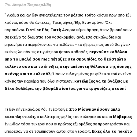
Του
Αντρέα Τσεμπερλίδη
" Ακόμα και αν δεν εγκατέλειπες τον μάταιο τούτο κόσμο πριν απο έξι
χρόνια, πόσο θα άντεχες ; Τρεις μήνες; Έξι; Έναν χρόνο; Όχι
παραπάνω.
Γιατί ρε Ρόι; Γιατί;
Αναρωτιέμαι άραγε, όταν βρισκόσουν
σε εκείνο το δωμάτιο του νοσοκομείου ανάμεσα σε καλώδια και
μηχανήματα περιμένοντας να πεθάνεις - το ήξερες πως αυτό θα γίνει-
εκείνες λοιπόν τις στιγμές που ήσουν καθαρός,
περνούσε καθόλου
απο το μυαλό σου πως πέταξες στα σκουπίδια το θεόσταλτο
ταλέντο σου και το έπνιξες στην απέραντη θάλασσα της άσπρης
σκόνης και του αλκοόλ;
Ήσουν ευλογημένος ρε φίλε και εσύ αντί να
κάνεις την καριέρα που όλοι πίστευαν
, κατέληξες να τη βγάζεις με
δέκα δολλάρια την βδομάδα ίσα ίσα για να τριγυρίζεις στουπί
.
Τι δεν πήγε καλά ρε Ρόι; Τι έφταιξε;
Στο Μίσιγκαν ήσουν απλά
καταπληκτικός
, ο καλύτερος ψηλός του κολεγιακού και οι
Μάβερικς
ένιωθαν τόσο τυχεροί που οι πρώτες έξι ομάδες σε προσπεράσαν και
μπόρεσαν να σε τσιμπήσουν αυτοί στο ντραφτ
. Είχες όλο το πακέτο