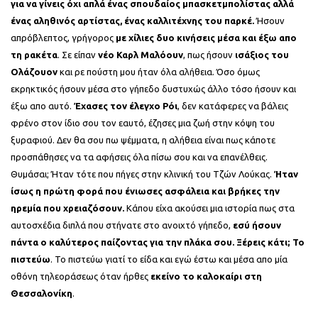
για να γίνεις όχι απλά ένας σπουδαίος μπασκετμπολίστας αλλά
ένας αληθινός αρτίστας, ένας καλλιτέχνης του παρκέ.
Ήσουν
απρόβλεπτος, γρήγορος
με χίλιες δυο κινήσεις μέσα και έξω απο
τη ρακέτα
. Σε είπαν
νέο Καρλ Μαλόουν
, πως ήσουν
ισάξιος του
Ολάζουον
και ρε πούστη μου ήταν όλα αλήθεια. Όσο όμως
εκρηκτικός ήσουν μέσα στο γήπεδο δυστυχώς άλλο τόσο ήσουν και
έξω απο αυτό.
Έχασες τον έλεγχο Ρόι
, δεν κατάφερες να βάλεις
φρένο στον ίδιο σου τον εαυτό, έζησες μια ζωή στην κόψη του
ξυραφιού. Δεν θα σου πω ψέμματα, η αλήθεια είναι πως κάποτε
προσπάθησες να τα αφήσεις όλα πίσω σου και να επανέλθεις.
Θυμάσαι; Ήταν τότε που πήγες στην κλινική του Τζών Λούκας.
Ήταν
ίσως η πρώτη φορά που ένιωσες ασφάλεια και βρήκες την
ηρεμία που χρειαζόσουν.
Κάπου είχα ακούσει μια ιστορία πως στα
αυτοσχέδια διπλά που στήνατε στο ανοιχτό γήπεδο,
εσύ ήσουν
πάντα ο καλύτερος παίζοντας για την πλάκα σου. Ξέρεις κάτι; Το
πιστεύω
. Το πιστεύω γιατί το είδα και εγώ έστω και μέσα απο μία
οθόνη τηλεοράσεως όταν ήρθες
εκείνο το καλοκαίρι στη
Θεσσαλονίκη
.