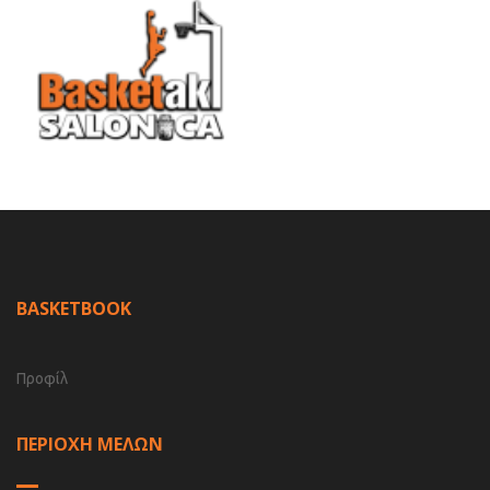
BASKETBOOK
Προφίλ
ΠΕΡΙΟΧΗ ΜΕΛΩΝ