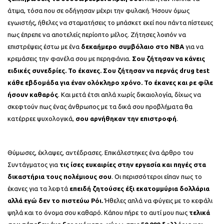
άτιμα, τόσα που σε οδήγησαν μέχρι την φυλακή. Ήσουν όμως
εγωιστής, ήθελες να σταματήσεις το μπάσκετ εκεί που πάντα πίστευες
πως έπρεπε να αποτελείς περίοπτο μέλος. Ζήτησες λοιπόν να
επιστρέψεις έστω με ένα
δεκαήμερο συμβόλαιο στο ΝΒΑ
για να
κρεμάσεις την φανέλα σου με περηφάνια.
Σου ζήτησαν να κάνεις
ειδικές συνεδρίες. Το έκανες. Σου ζήτησαν να περνάς
drug
test
κάθε εβδομάδα για έναν ολόκληρο χρόνο. Το έκανες και ρε φίλε
ήσουν καθαρός
. Και μετά έτσι απλά χωρίς δικαιολογία, δίχως να
σκεφτούν πως ένας άνθρωπος με τα δικά σου προβλήματα θα
κατέρρεε ψυχολογικά,
σου αρνήθηκαν την επιστροφή
.
Θύμωσες, έκλαψες, αντέδρασες. Επικάλεστηκες ένα άρθρο του
Συντάγματος για
τις ίσες ευκαιρίες στην εργασία και πηγές στα
δικαστήρια τους πολέμιους σου
. Οι περισσότεροι είπαν πως το
έκανες για τα λεφτά
επειδή ζητούσες έξι εκατομμύρια δολλάρια
αλλά εγώ δεν το πιστεύω Ρόι.
Ήθελες απλά να φύγεις με το κεφάλι
ψηλά και το όνομα σου καθαρό. Κάπου πήρε το αυτί μου πως
τελικά