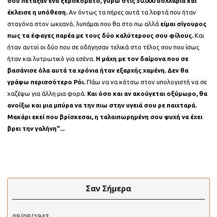
σου πέταξαν ένα ξεροκόματο, γύρω στις 50.000 δολλάρια και
έκλεισε η υπόθεση.
Αν όντως τα πήρες αυτά τα λεφτά που ήταν
σταγόνα στον ωκεανό, λυπάμαι που θα στο πω αλλά
είμαι σίγουρος
πως τα έφαγες παρέα με τους δύο καλύτερους σου φίλους.
Και
ήταν αυτοί οι δύο που σε οδήγησαν τελικά στο τέλος σου που ίσως
ήταν και λυτρωτικό για εσένα.
Η μάχη με τον δαίμονα που σε
βασάνισε όλα αυτά τα χρόνια ήταν εξαρχής χαμένη. Δεν θα
γράψω περισσότερο Ρόι.
Πάω να να κάτσω στον υπολογιστή να σε
χαζέψω για άλλη μια φορά.
Και όσο και αν ακούγεται οξύμωρο, θα
ανοίξω και μια μπύρα να την πιω στην υγειά σου ρε παιχταρά.
Μακάρι εκεί που βρίσκεσαι, η ταλαιπωρημένη σου ψυχή να έχει
βρει την γαλήνη"...
Σαν Σήμερα
08/08/1943