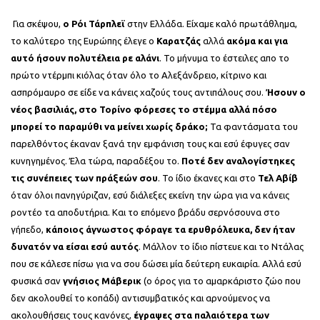
Για σκέψου,
ο Ρόι Τάρπλεϊ
στην Ελλάδα. Είχαμε καλό πρωτάθλημα,
το καλύτερο της Ευρώπης έλεγε ο
Καρατζάς
αλλά
ακόμα και για
αυτό ήσουν πολυτέλεια ρε αλάνι
. Το μήνυμα το έστειλες απο το
πρώτο ντέρμπι κιόλας όταν όλο το Αλεξάνδρειο, κίτρινο και
ασπρόμαυρο σε είδε να κάνεις χαζούς τους αντιπάλους σου.
Ήσουν ο
νέος βασιλιάς, στο Τορίνο φόρεσες το στέμμα αλλά πόσο
μπορεί το παραμύθι να μείνει χωρίς δράκο;
Τα φαντάσματα του
παρελθόντος έκαναν ξανά την εμφάνιση τους και εσύ έφυγες σαν
κυνηγημένος. Έλα τώρα, παραδέξου το.
Ποτέ δεν αναλογίστηκες
τις συνέπειες των πράξεών σου
. Το ίδιο έκανες και στο
Τελ Αβίβ
όταν όλοι πανηγύριζαν, εσύ διάλεξες εκείνη την ώρα για να κάνεις
ροντέο τα αποδυτήρια. Και το επόμενο βράδυ σερνόσουνα στο
γήπεδο,
κάποιος άγνωστος φόραγε τα ερυθρόλευκα, δεν ήταν
δυνατόν να είσαι εσύ αυτός
. Μάλλον το ίδιο πίστευε και το Ντάλας
που σε κάλεσε πίσω για να σου δώσει μία δεύτερη ευκαιρία. Αλλά εσύ
φυσικά σαν
γνήσιος
Μάβερικ
(ο όρος για το αμαρκάριστο ζώο που
δεν ακολουθεί το κοπάδι) αντισυμβατικός και αρνούμενος να
ακολουθήσεις τους κανόνες,
έγραψες στα παλαιότερα των