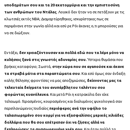
υποδημάτων σου και τα 20 εκατομμύρια και την εμπιστοσύνη
των ανθρώπων του Ντάλας
. Λογικό δεν ήταν να σε πετάξουν με τις
κλωτσιές εκτός ΝΒΑ; Διαμαρτύρηθηκες, ισχυρίστηκες πως σε
περιμένανε στην γωνία αλλά και εσύ ρε Ρόι έκανες ο,τι μπορούσες για
να σε διώξουν.
Εντάξει,
δεν χρειαζόντουσαν και πολλά εδώ που τα λέμε μόνο να
κυλήσεις ξανά στις γνωστές αδυναμίες σου.
Ύστερα θυμάσαι που
βρήκες καταφύγιο; Σωστά,
στην χώρα που σε αγαπούσε και έκανε
τα στραβά μάτια στα παραπτώματα σου
. Και εσύ όμως σαν ένδειξη
καλής θέλησης φροντίσες να μας αποζημιώσεις,
δείχνοντας μας τα
τελευταία δείγματα του ανυπέρβλητου ταλέντου σου
φορώντας κυανόλευκα
. Και μετά Ρόι η κατρακύλα δεν είχε
τελειωμό. Γερασμένος, κουρασμένος και διαλυμένος ψυχολογικά σαν
περιπλανώμενος Ιουδαίος
περιέφερες ανά την υφήλιο το
ταλαιπωρημένο σου κορμί για να εξασφαλίσεις μερικές χιλιάδες
δολλάρια που θα σου επέτρεπαν όχι να ζήσεις αλλά να
ξεπληρώσεις τα συσσωρευμένα χρέη σου.
Και ήταν πολλά τα